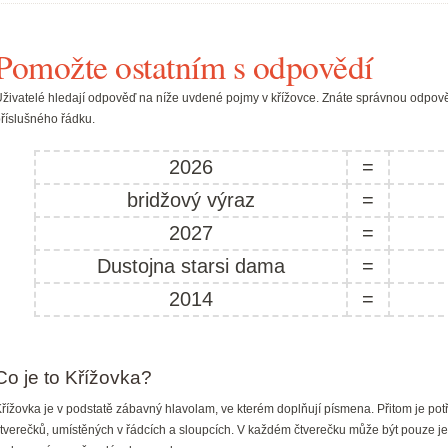
Pomožte ostatním s odpovědí
živatelé hledají odpověď na níže uvdené pojmy v křížovce. Znáte správnou odpově
říslušného řádku.
2026
=
bridžový výraz
=
2027
=
Dustojna starsi dama
=
2014
=
Co je to Křížovka?
řížovka je v podstatě zábavný hlavolam, ve kterém doplňují písmena. Přitom je pot
tverečků, umístěných v řádcích a sloupcích. V každém čtverečku může být pouze je