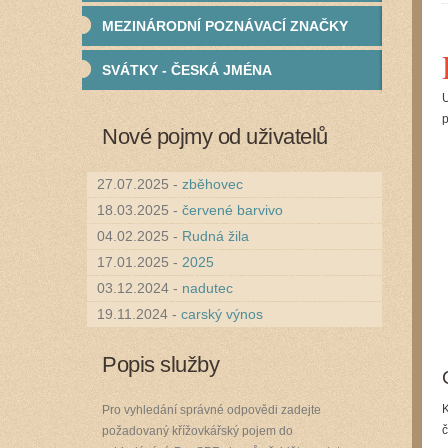
MEZINÁRODNÍ POZNÁVACÍ ZNAČKY
SVÁTKY - ČESKÁ JMÉNA
U
p
Nové pojmy od uživatelů
27.07.2025 -
zběhovec
18.03.2025 -
červené barvivo
04.02.2025 -
Rudná žila
17.01.2025 -
2025
03.12.2024 -
nadutec
19.11.2024 -
carský výnos
Popis služby
K
Pro vyhledání správné odpovědi zadejte
č
požadovaný křížovkářský pojem do