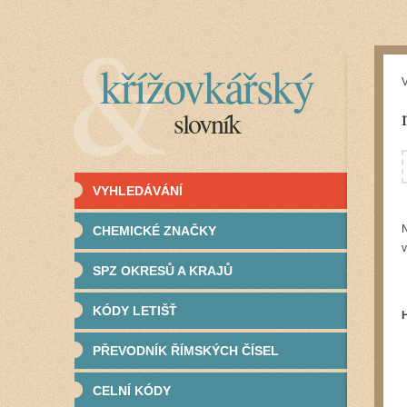
křížovkářský
V
slovník
VYHLEDÁVÁNÍ
N
CHEMICKÉ ZNAČKY
v
SPZ OKRESŮ A KRAJŮ
KÓDY LETIŠŤ
PŘEVODNÍK ŘÍMSKÝCH ČÍSEL
CELNÍ KÓDY