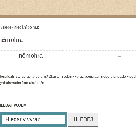
ýsledek hledání pojmu:
němohra
němohra
=
enalezli jste správný pojem? Zkuste hledaný výraz poupravit nebo v případě víces
yhledávácím formuláři níže.
HLEDAT POJEM: