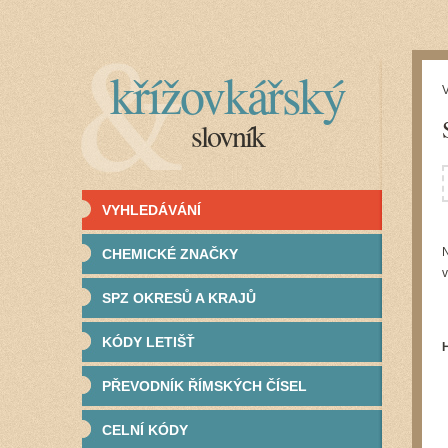
křížovkářský
V
slovník
VYHLEDÁVÁNÍ
N
CHEMICKÉ ZNAČKY
v
SPZ OKRESŮ A KRAJŮ
KÓDY LETIŠŤ
PŘEVODNÍK ŘÍMSKÝCH ČÍSEL
CELNÍ KÓDY