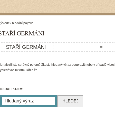
ýsledek hledání pojmu:
STAŘÍ GERMÁNI
STAŘÍ GERMÁNI
=
enalezli jste správný pojem? Zkuste hledaný výraz poupravit nebo v případě víces
yhledávácím formuláři níže.
HLEDAT POJEM: