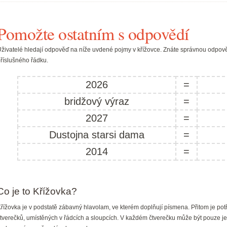
Pomožte ostatním s odpovědí
živatelé hledají odpověď na níže uvdené pojmy v křížovce. Znáte správnou odpově
říslušného řádku.
2026
=
bridžový výraz
=
2027
=
Dustojna starsi dama
=
2014
=
Co je to Křížovka?
řížovka je v podstatě zábavný hlavolam, ve kterém doplňují písmena. Přitom je pot
tverečků, umístěných v řádcích a sloupcích. V každém čtverečku může být pouze je