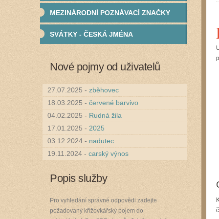
MEZINÁRODNÍ POZNÁVACÍ ZNAČKY
SVÁTKY - ČESKÁ JMÉNA
U
p
Nové pojmy od uživatelů
27.07.2025 -
zběhovec
18.03.2025 -
červené barvivo
04.02.2025 -
Rudná žila
17.01.2025 -
2025
03.12.2024 -
nadutec
19.11.2024 -
carský výnos
Popis služby
K
Pro vyhledání správné odpovědi zadejte
č
požadovaný křížovkářský pojem do