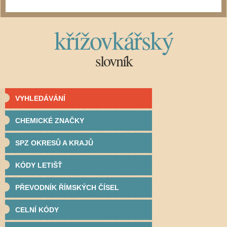
křížovkářský
slovník
VYHLEDÁVÁNÍ
CHEMICKÉ ZNAČKY
SPZ OKRESŮ A KRAJŮ
KÓDY LETIŠŤ
PŘEVODNÍK ŘÍMSKÝCH ČÍSEL
CELNÍ KÓDY