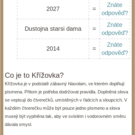
Znáte
2027
=
odpověď?
Znáte
Dustojna starsi dama
=
odpověď?
Znáte
2014
=
odpověď?
Co je to Křížovka?
Křížovka je v podstatě zábavný hlavolam, ve kterém doplňují
písmena. Přitom je potřeba dodržovat pravidla. Doplněná slova
se vepisují do čtverečků, umístěných v řádcích a sloupcích. V
každém čtverečku může být pouze jedno písmeno a slova
musejí být vyplněna tak, aby ve svislém i vodorovném směru
dávala smysl.