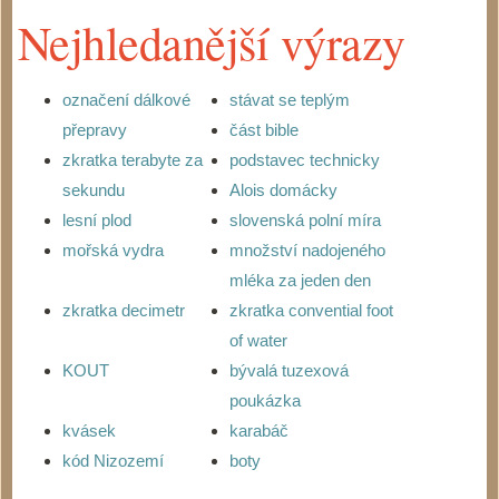
Nejhledanější výrazy
označení dálkové
stávat se teplým
přepravy
část bible
zkratka terabyte za
podstavec technicky
sekundu
Alois domácky
lesní plod
slovenská polní míra
mořská vydra
množství nadojeného
mléka za jeden den
zkratka decimetr
zkratka convential foot
of water
KOUT
bývalá tuzexová
poukázka
kvásek
karabáč
kód Nizozemí
boty