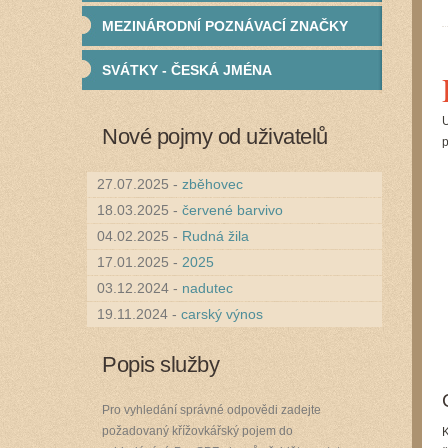
MEZINÁRODNÍ POZNÁVACÍ ZNAČKY
SVÁTKY - ČESKÁ JMÉNA
U
Nové pojmy od uživatelů
p
27.07.2025 -
zběhovec
18.03.2025 -
červené barvivo
04.02.2025 -
Rudná žila
17.01.2025 -
2025
03.12.2024 -
nadutec
19.11.2024 -
carský výnos
Popis služby
Pro vyhledání správné odpovědi zadejte
požadovaný křížovkářský pojem do
K