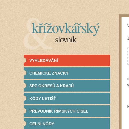
křížovkářský
V
slovník
VYHLEDÁVÁNÍ
CHEMICKÉ ZNAČKY
N
v
SPZ OKRESŮ A KRAJŮ
KÓDY LETIŠŤ
PŘEVODNÍK ŘÍMSKÝCH ČÍSEL
CELNÍ KÓDY