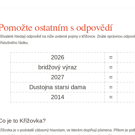
Pomožte ostatním s odpovědí
živatelé hledají odpověď na níže uvdené pojmy v křížovce. Znáte správnou odpově
říslušného řádku.
2026
=
bridžový výraz
=
2027
=
Dustojna starsi dama
=
2014
=
Co je to Křížovka?
řížovka je v podstatě zábavný hlavolam, ve kterém doplňují písmena. Přitom je pot