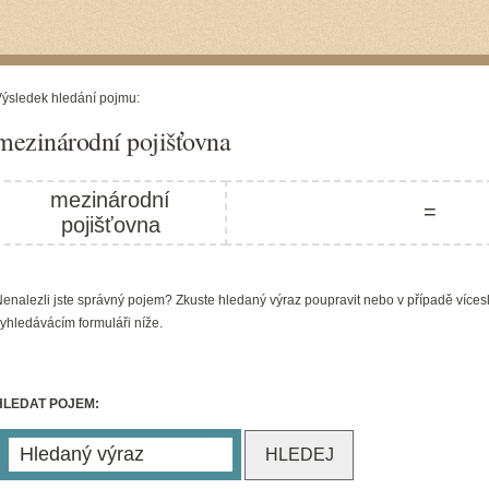
ýsledek hledání pojmu:
mezinárodní pojišťovna
mezinárodní
=
pojišťovna
enalezli jste správný pojem? Zkuste hledaný výraz poupravit nebo v případě víces
yhledávácím formuláři níže.
HLEDAT POJEM: