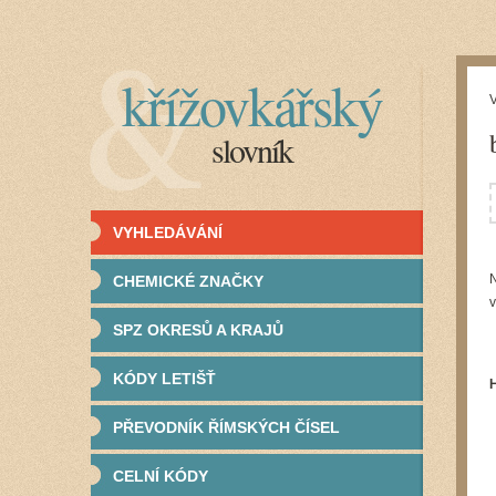
křížovkářský
V
slovník
VYHLEDÁVÁNÍ
N
CHEMICKÉ ZNAČKY
v
SPZ OKRESŮ A KRAJŮ
KÓDY LETIŠŤ
PŘEVODNÍK ŘÍMSKÝCH ČÍSEL
CELNÍ KÓDY