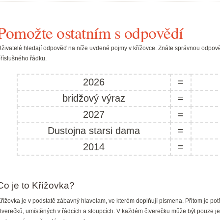
Pomožte ostatním s odpovědí
živatelé hledají odpověď na níže uvdené pojmy v křížovce. Znáte správnou odpově
říslušného řádku.
2026
=
bridžový výraz
=
2027
=
Dustojna starsi dama
=
2014
=
Co je to Křížovka?
řížovka je v podstatě zábavný hlavolam, ve kterém doplňují písmena. Přitom je pot
tverečků, umístěných v řádcích a sloupcích. V každém čtverečku může být pouze je