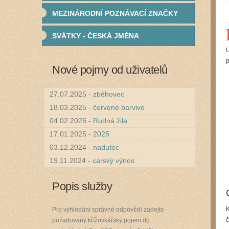
MEZINÁRODNÍ POZNÁVACÍ ZNAČKY
SVÁTKY - ČESKÁ JMÉNA
U
p
Nové pojmy od uživatelů
27.07.2025 -
zběhovec
18.03.2025 -
červené barvivo
04.02.2025 -
Rudná žila
17.01.2025 -
2025
03.12.2024 -
nadutec
19.11.2024 -
carský výnos
Popis služby
K
Pro vyhledání správné odpovědi zadejte
č
požadovaný křížovkářský pojem do