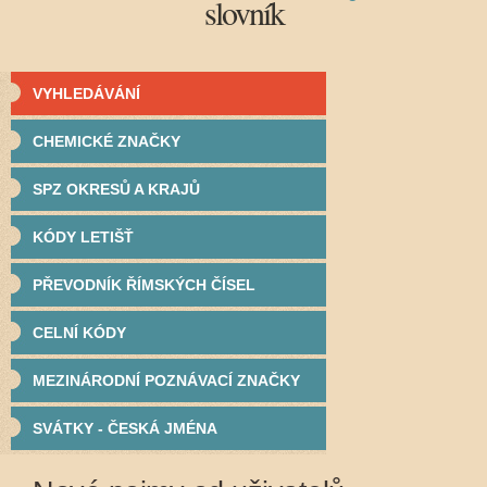
slovník
VYHLEDÁVÁNÍ
CHEMICKÉ ZNAČKY
SPZ OKRESŮ A KRAJŮ
KÓDY LETIŠŤ
PŘEVODNÍK ŘÍMSKÝCH ČÍSEL
CELNÍ KÓDY
MEZINÁRODNÍ POZNÁVACÍ ZNAČKY
SVÁTKY - ČESKÁ JMÉNA