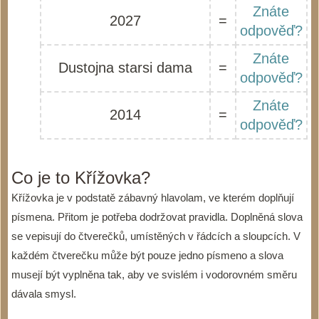
Znáte
2027
=
odpověď?
Znáte
Dustojna starsi dama
=
odpověď?
Znáte
2014
=
odpověď?
Co je to Křížovka?
Křížovka je v podstatě zábavný hlavolam, ve kterém doplňují
písmena. Přitom je potřeba dodržovat pravidla. Doplněná slova
se vepisují do čtverečků, umístěných v řádcích a sloupcích. V
každém čtverečku může být pouze jedno písmeno a slova
musejí být vyplněna tak, aby ve svislém i vodorovném směru
dávala smysl.