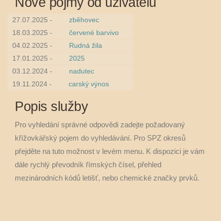
Nové pojmy od uživatelů
27.07.2025 -
zběhovec
18.03.2025 -
červené barvivo
04.02.2025 -
Rudná žila
17.01.2025 -
2025
03.12.2024 -
nadutec
19.11.2024 -
carský výnos
Popis služby
Pro vyhledání správné odpovědi zadejte požadovaný
křížovkářský pojem do vyhledávání. Pro SPZ okresů
přejděte na tuto možnost v levém menu. K dispozici je vám
dále rychlý převodník římských čísel, přehled
mezinárodních kódů letišť, nebo chemické značky prvků.