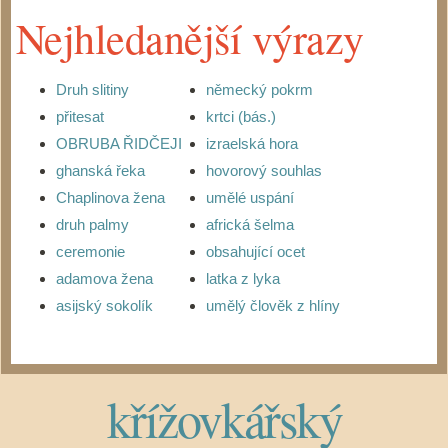
Nejhledanější výrazy
Druh slitiny
německý pokrm
přitesat
krtci (bás.)
OBRUBA ŘIDČEJI
izraelská hora
ghanská řeka
hovorový souhlas
Chaplinova žena
umělé uspání
druh palmy
africká šelma
ceremonie
obsahující ocet
adamova žena
latka z lyka
asijský sokolík
umělý člověk z hlíny
křížovkářský