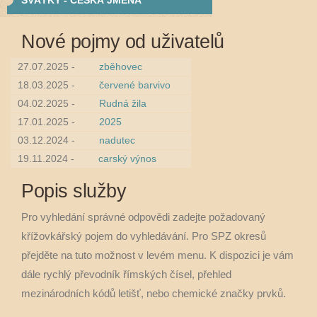
SVÁTKY - ČESKÁ JMÉNA
Nové pojmy od uživatelů
27.07.2025 -
zběhovec
18.03.2025 -
červené barvivo
04.02.2025 -
Rudná žila
17.01.2025 -
2025
03.12.2024 -
nadutec
19.11.2024 -
carský výnos
Popis služby
Pro vyhledání správné odpovědi zadejte požadovaný
křížovkářský pojem do vyhledávání. Pro SPZ okresů
přejděte na tuto možnost v levém menu. K dispozici je vám
dále rychlý převodník římských čísel, přehled
mezinárodních kódů letišť, nebo chemické značky prvků.