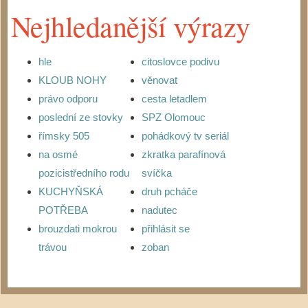
Nejhledanější výrazy
hle
citoslovce podivu
KLOUB NOHY
věnovat
právo odporu
cesta letadlem
poslední ze stovky
SPZ Olomouc
římsky 505
pohádkový tv seriál
na osmé
zkratka parafínová
pozicistředního rodu
svíčka
KUCHYŇSKÁ
druh pcháče
POTŘEBA
nadutec
brouzdati mokrou
přihlásit se
trávou
zoban