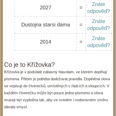
Znáte
2027
=
odpověď?
Znáte
Dustojna starsi dama
=
odpověď?
Znáte
2014
=
odpověď?
Co je to Křížovka?
Křížovka je v podstatě zábavný hlavolam, ve kterém doplňují
písmena. Přitom je potřeba dodržovat pravidla. Doplněná slova
se vepisují do čtverečků, umístěných v řádcích a sloupcích. V
každém čtverečku může být pouze jedno písmeno a slova
musejí být vyplněna tak, aby ve svislém i vodorovném směru
dávala smysl.