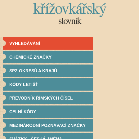
křížovkářský
slovník
VYHLEDÁVÁNÍ
CHEMICKÉ ZNAČKY
SPZ OKRESŮ A KRAJŮ
KÓDY LETIŠŤ
PŘEVODNÍK ŘÍMSKÝCH ČÍSEL
CELNÍ KÓDY
MEZINÁRODNÍ POZNÁVACÍ ZNAČKY