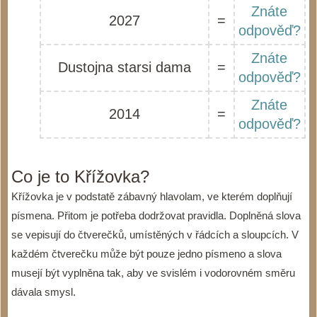
Znáte
2027
=
odpověď?
Znáte
Dustojna starsi dama
=
odpověď?
Znáte
2014
=
odpověď?
Co je to Křížovka?
Křížovka je v podstatě zábavný hlavolam, ve kterém doplňují
písmena. Přitom je potřeba dodržovat pravidla. Doplněná slova
se vepisují do čtverečků, umístěných v řádcích a sloupcích. V
každém čtverečku může být pouze jedno písmeno a slova
musejí být vyplněna tak, aby ve svislém i vodorovném směru
dávala smysl.