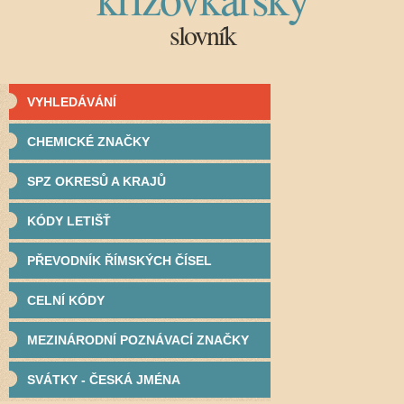
slovník
VYHLEDÁVÁNÍ
CHEMICKÉ ZNAČKY
SPZ OKRESŮ A KRAJŮ
KÓDY LETIŠŤ
PŘEVODNÍK ŘÍMSKÝCH ČÍSEL
CELNÍ KÓDY
MEZINÁRODNÍ POZNÁVACÍ ZNAČKY
SVÁTKY - ČESKÁ JMÉNA