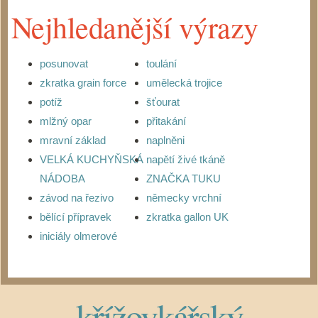
Nejhledanější výrazy
posunovat
toulání
zkratka grain force
umělecká trojice
potíž
šťourat
mlžný opar
přitakání
mravní základ
naplněni
VELKÁ KUCHYŇSKÁ
napětí živé tkáně
NÁDOBA
ZNAČKA TUKU
závod na řezivo
německy vrchní
bělící přípravek
zkratka gallon UK
iniciály olmerové
křížovkářský