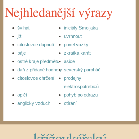
Nejhledanější výrazy
švihat
iniciály Smoljaka
již
uvrhnout
citoslovce dupnutí
povel vozky
báje
zkratka karát
ostré kraje předmětu
asice
daň z přidané hodnoty
severský paroháč
citoslovce chrčení
prodejny
elektrospotřebičů
opičí
pohyb po odrazu
anglicky vzduch
otírání
křížovkářský