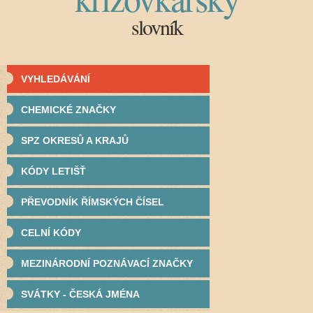
slovník
VYHLEDÁVÁNÍ
CHEMICKÉ ZNAČKY
SPZ OKRESŮ A KRAJŮ
KÓDY LETIŠŤ
PŘEVODNÍK ŘÍMSKÝCH ČÍSEL
CELNÍ KÓDY
MEZINÁRODNÍ POZNÁVACÍ ZNAČKY
SVÁTKY - ČESKÁ JMÉNA