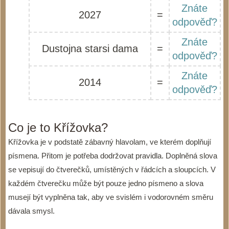
Znáte
2027
=
odpověď?
Znáte
Dustojna starsi dama
=
odpověď?
Znáte
2014
=
odpověď?
Co je to Křížovka?
Křížovka je v podstatě zábavný hlavolam, ve kterém doplňují
písmena. Přitom je potřeba dodržovat pravidla. Doplněná slova
se vepisují do čtverečků, umístěných v řádcích a sloupcích. V
každém čtverečku může být pouze jedno písmeno a slova
musejí být vyplněna tak, aby ve svislém i vodorovném směru
dávala smysl.