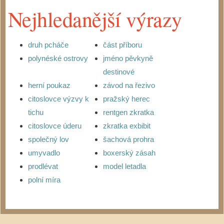
Nejhledanější výrazy
druh pcháče
část příboru
polynéské ostrovy
jméno pěvkyně
destinové
herní poukaz
závod na řezivo
citoslovce výzvy k
pražský herec
tichu
rentgen zkratka
citoslovce úderu
zkratka exbibit
společný lov
šachová prohra
umyvadlo
boxerský zásah
prodlévat
model letadla
polní míra