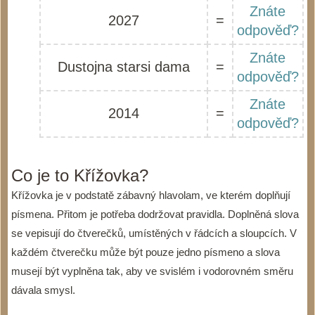
Znáte
2027
=
odpověď?
Znáte
Dustojna starsi dama
=
odpověď?
Znáte
2014
=
odpověď?
Co je to Křížovka?
Křížovka je v podstatě zábavný hlavolam, ve kterém doplňují
písmena. Přitom je potřeba dodržovat pravidla. Doplněná slova
se vepisují do čtverečků, umístěných v řádcích a sloupcích. V
každém čtverečku může být pouze jedno písmeno a slova
musejí být vyplněna tak, aby ve svislém i vodorovném směru
dávala smysl.