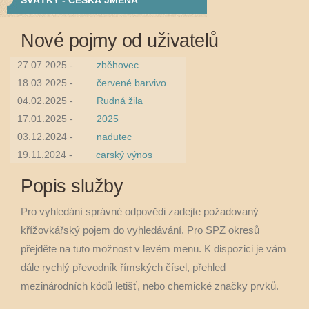
SVÁTKY - ČESKÁ JMÉNA
Nové pojmy od uživatelů
27.07.2025 -
zběhovec
18.03.2025 -
červené barvivo
04.02.2025 -
Rudná žila
17.01.2025 -
2025
03.12.2024 -
nadutec
19.11.2024 -
carský výnos
Popis služby
Pro vyhledání správné odpovědi zadejte požadovaný
křížovkářský pojem do vyhledávání. Pro SPZ okresů
přejděte na tuto možnost v levém menu. K dispozici je vám
dále rychlý převodník římských čísel, přehled
mezinárodních kódů letišť, nebo chemické značky prvků.