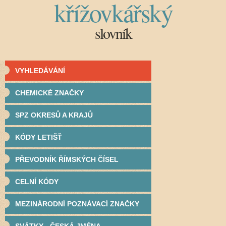
křížovkářský
slovník
VYHLEDÁVÁNÍ
CHEMICKÉ ZNAČKY
SPZ OKRESŮ A KRAJŮ
KÓDY LETIŠŤ
PŘEVODNÍK ŘÍMSKÝCH ČÍSEL
CELNÍ KÓDY
MEZINÁRODNÍ POZNÁVACÍ ZNAČKY