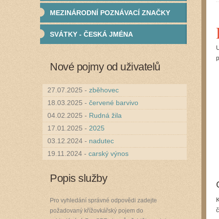
MEZINÁRODNÍ POZNÁVACÍ ZNAČKY
SVÁTKY - ČESKÁ JMÉNA
U
p
Nové pojmy od uživatelů
27.07.2025 -
zběhovec
18.03.2025 -
červené barvivo
04.02.2025 -
Rudná žila
17.01.2025 -
2025
03.12.2024 -
nadutec
19.11.2024 -
carský výnos
Popis služby
K
Pro vyhledání správné odpovědi zadejte
č
požadovaný křížovkářský pojem do