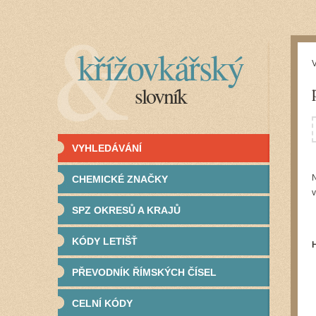
křížovkářský
V
slovník
VYHLEDÁVÁNÍ
N
CHEMICKÉ ZNAČKY
v
SPZ OKRESŮ A KRAJŮ
KÓDY LETIŠŤ
PŘEVODNÍK ŘÍMSKÝCH ČÍSEL
CELNÍ KÓDY