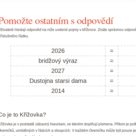
Pomožte ostatním s odpovědí
živatelé hledají odpověď na níže uvdené pojmy v křížovce. Znáte správnou odpově
říslušného řádku.
2026
=
bridžový výraz
=
2027
=
Dustojna starsi dama
=
2014
=
Co je to Křížovka?
řížovka je v podstatě zábavný hlavolam, ve kterém doplňují písmena. Přitom je pot
tverečků, umístěných v řádcích a sloupcích. V každém čtverečku může být pouze je