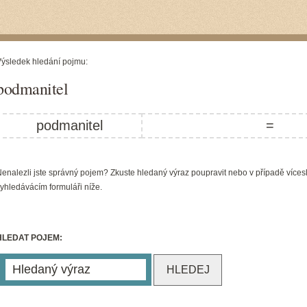
ýsledek hledání pojmu:
podmanitel
podmanitel
=
enalezli jste správný pojem? Zkuste hledaný výraz poupravit nebo v případě víces
yhledávácím formuláři níže.
HLEDAT POJEM: