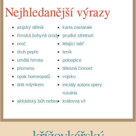
Nejhledanější výrazy
asijský dělník
karta zastarale
římská bohyně úrody
prudké střetnutí
oroč
létající talíř
druh pepře
leník
umělá hmota
poloopice
písmeno
tělesná činnost
opak homeopatů
vojsko
drtit mlýnkem
iniciály autora opery
rusakla
akkádský bůh nebes
královna víl
křížovkářský