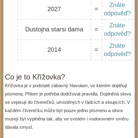
Znáte
2027
=
odpověď?
Znáte
Dustojna starsi dama
=
odpověď?
Znáte
2014
=
odpověď?
Co je to Křížovka?
Křížovka je v podstatě zábavný hlavolam, ve kterém doplňují
písmena. Přitom je potřeba dodržovat pravidla. Doplněná slova
se vepisují do čtverečků, umístěných v řádcích a sloupcích. V
každém čtverečku může být pouze jedno písmeno a slova
musejí být vyplněna tak, aby ve svislém i vodorovném směru
dávala smysl.