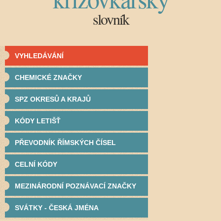
slovník
VYHLEDÁVÁNÍ
CHEMICKÉ ZNAČKY
SPZ OKRESŮ A KRAJŮ
KÓDY LETIŠŤ
PŘEVODNÍK ŘÍMSKÝCH ČÍSEL
CELNÍ KÓDY
MEZINÁRODNÍ POZNÁVACÍ ZNAČKY
SVÁTKY - ČESKÁ JMÉNA