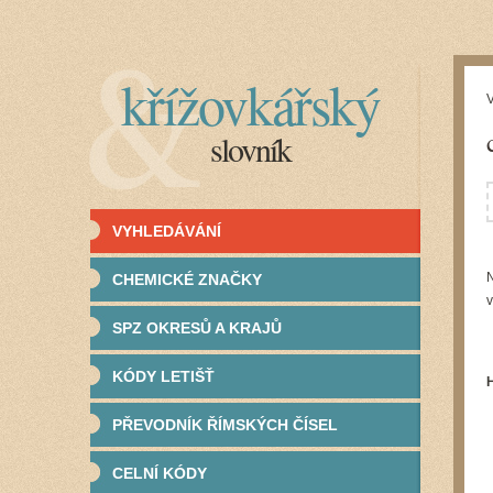
křížovkářský
V
slovník
VYHLEDÁVÁNÍ
N
CHEMICKÉ ZNAČKY
v
SPZ OKRESŮ A KRAJŮ
KÓDY LETIŠŤ
PŘEVODNÍK ŘÍMSKÝCH ČÍSEL
CELNÍ KÓDY