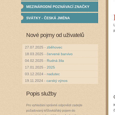
MEZINÁRODNÍ POZNÁVACÍ ZNAČKY
SVÁTKY - ČESKÁ JMÉNA
U
p
Nové pojmy od uživatelů
27.07.2025 -
zběhovec
18.03.2025 -
červené barvivo
04.02.2025 -
Rudná žila
17.01.2025 -
2025
03.12.2024 -
nadutec
19.11.2024 -
carský výnos
Popis služby
K
Pro vyhledání správné odpovědi zadejte
č
požadovaný křížovkářský pojem do