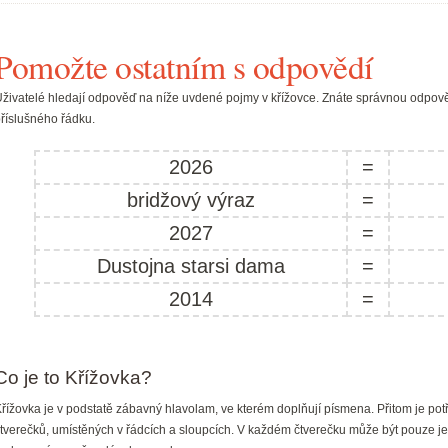
Pomožte ostatním s odpovědí
živatelé hledají odpověď na níže uvdené pojmy v křížovce. Znáte správnou odpově
říslušného řádku.
2026
=
bridžový výraz
=
2027
=
Dustojna starsi dama
=
2014
=
Co je to Křížovka?
řížovka je v podstatě zábavný hlavolam, ve kterém doplňují písmena. Přitom je pot
tverečků, umístěných v řádcích a sloupcích. V každém čtverečku může být pouze je