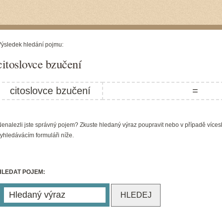
ýsledek hledání pojmu:
citoslovce bzučení
citoslovce bzučení
=
enalezli jste správný pojem? Zkuste hledaný výraz poupravit nebo v případě víces
yhledávácím formuláři níže.
HLEDAT POJEM: