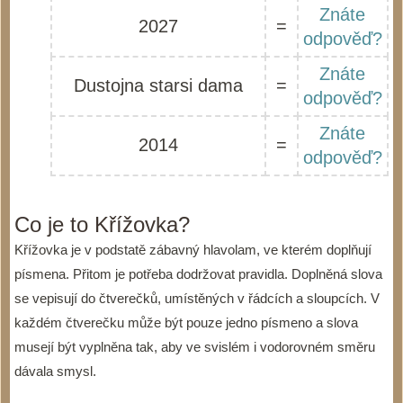
Znáte
2027
=
odpověď?
Znáte
Dustojna starsi dama
=
odpověď?
Znáte
2014
=
odpověď?
Co je to Křížovka?
Křížovka je v podstatě zábavný hlavolam, ve kterém doplňují
písmena. Přitom je potřeba dodržovat pravidla. Doplněná slova
se vepisují do čtverečků, umístěných v řádcích a sloupcích. V
každém čtverečku může být pouze jedno písmeno a slova
musejí být vyplněna tak, aby ve svislém i vodorovném směru
dávala smysl.