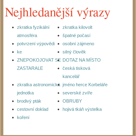
Nejhledanější výrazy
zkratka fyzikální
zkratka kilovolt
atmosféra
špatné počasí
potvrzení výpovědi
osobní zájmeno
ke
silný člověk
ZNEPOKOJOVAT SE
DOTAZ NA MÍSTO
ZASTARALE
česká tisková
kancelář
zkratka astronomická
jméno herce Korbeláře
jednotka
severské zvíře
brodivý pták
OBRUBY
cestovní doklad
hojivá tkáň výstelka
koření