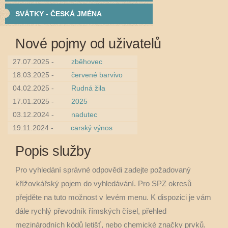
SVÁTKY - ČESKÁ JMÉNA
Nové pojmy od uživatelů
27.07.2025 -
zběhovec
18.03.2025 -
červené barvivo
04.02.2025 -
Rudná žila
17.01.2025 -
2025
03.12.2024 -
nadutec
19.11.2024 -
carský výnos
Popis služby
Pro vyhledání správné odpovědi zadejte požadovaný
křížovkářský pojem do vyhledávání. Pro SPZ okresů
přejděte na tuto možnost v levém menu. K dispozici je vám
dále rychlý převodník římských čísel, přehled
mezinárodních kódů letišť, nebo chemické značky prvků.