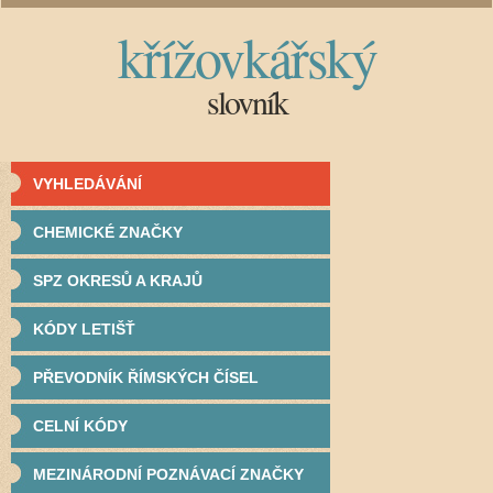
křížovkářský
slovník
VYHLEDÁVÁNÍ
CHEMICKÉ ZNAČKY
SPZ OKRESŮ A KRAJŮ
KÓDY LETIŠŤ
PŘEVODNÍK ŘÍMSKÝCH ČÍSEL
CELNÍ KÓDY
MEZINÁRODNÍ POZNÁVACÍ ZNAČKY